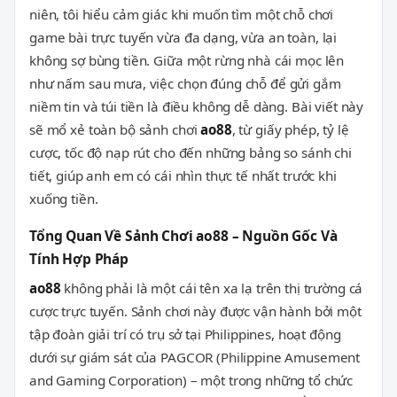
niên, tôi hiểu cảm giác khi muốn tìm một chỗ chơi
game bài trực tuyến vừa đa dạng, vừa an toàn, lại
không sợ bùng tiền. Giữa một rừng nhà cái mọc lên
như nấm sau mưa, việc chọn đúng chỗ để gửi gắm
niềm tin và túi tiền là điều không dễ dàng. Bài viết này
sẽ mổ xẻ toàn bộ sảnh chơi
ao88
, từ giấy phép, tỷ lệ
cược, tốc độ nạp rút cho đến những bảng so sánh chi
tiết, giúp anh em có cái nhìn thực tế nhất trước khi
xuống tiền.
Tổng Quan Về Sảnh Chơi ao88 – Nguồn Gốc Và
Tính Hợp Pháp
ao88
không phải là một cái tên xa lạ trên thị trường cá
cược trực tuyến. Sảnh chơi này được vận hành bởi một
tập đoàn giải trí có trụ sở tại Philippines, hoạt động
dưới sự giám sát của PAGCOR (Philippine Amusement
and Gaming Corporation) – một trong những tổ chức