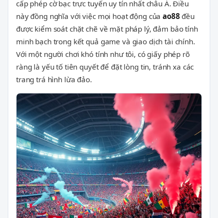
cấp phép cờ bạc trực tuyến uy tín nhất châu Á. Điều
này đồng nghĩa với việc mọi hoạt động của
ao88
đều
được kiểm soát chặt chẽ về mặt pháp lý, đảm bảo tính
minh bạch trong kết quả game và giao dịch tài chính.
Với một người chơi khó tính như tôi, có giấy phép rõ
ràng là yếu tố tiên quyết để đặt lòng tin, tránh xa các
trang trá hình lừa đảo.