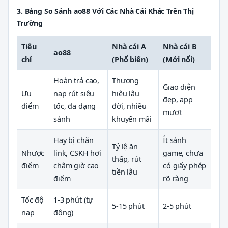
3. Bảng So Sánh ao88 Với Các Nhà Cái Khác Trên Thị
Trường
Tiêu
Nhà cái A
Nhà cái B
ao88
chí
(Phổ biến)
(Mới nổi)
Hoàn trả cao,
Thương
Giao diện
Ưu
nạp rút siêu
hiệu lâu
đẹp, app
điểm
tốc, đa dạng
đời, nhiều
mượt
sảnh
khuyến mãi
Hay bị chặn
Ít sảnh
Tỷ lệ ăn
Nhược
link, CSKH hơi
game, chưa
thấp, rút
điểm
chậm giờ cao
có giấy phép
tiền lâu
điểm
rõ ràng
Tốc độ
1-3 phút (tự
5-15 phút
2-5 phút
nạp
động)