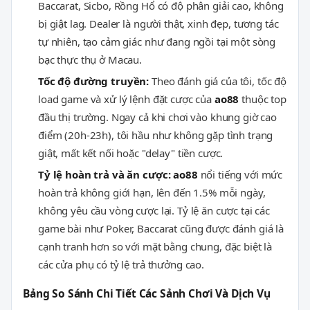
Baccarat, Sicbo, Rồng Hổ có độ phân giải cao, không
bị giật lag. Dealer là người thật, xinh đẹp, tương tác
tự nhiên, tạo cảm giác như đang ngồi tại một sòng
bạc thực thụ ở Macau.
Tốc độ đường truyền:
Theo đánh giá của tôi, tốc độ
load game và xử lý lệnh đặt cược của
ao88
thuộc top
đầu thị trường. Ngay cả khi chơi vào khung giờ cao
điểm (20h-23h), tôi hầu như không gặp tình trạng
giật, mất kết nối hoặc "delay" tiền cược.
Tỷ lệ hoàn trả và ăn cược:
ao88
nổi tiếng với mức
hoàn trả không giới hạn, lên đến 1.5% mỗi ngày,
không yêu cầu vòng cược lại. Tỷ lệ ăn cược tại các
game bài như Poker, Baccarat cũng được đánh giá là
cạnh tranh hơn so với mặt bằng chung, đặc biệt là
các cửa phụ có tỷ lệ trả thưởng cao.
Bảng So Sánh Chi Tiết Các Sảnh Chơi Và Dịch Vụ