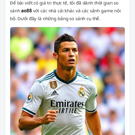
Để bài viết có giá trị thực tế, tôi đã dành thời gian so
sánh
ao88
với các nhà cái khác và các sảnh game nội
bộ. Dưới đây là những bảng so sánh cụ thể.