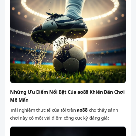
Những Ưu Điểm Nổi Bật Của ao88 Khiến Dân Chơi
Mê Mẩn
Trải nghiệm thực tế của tôi trên
ao88
cho thấy sảnh
chơi này có một vài điểm cộng cực kỳ đáng giá: