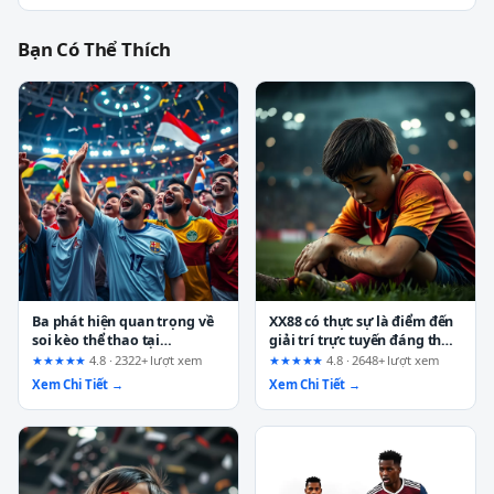
Bạn Có Thể Thích
Ba phát hiện quan trọng về
XX88 có thực sự là điểm đến
soi kèo thể thao tại
giải trí trực tuyến đáng thử
789betmoi.com
trong năm nay?
★★★★★
4.8 · 2322+ lượt xem
★★★★★
4.8 · 2648+ lượt xem
Xem Chi Tiết →
Xem Chi Tiết →