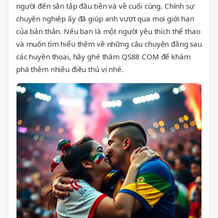
người đến sân tập đầu tiên và về cuối cùng. Chính sự
chuyên nghiệp ấy đã giúp anh vượt qua mọi giới hạn
của bản thân. Nếu bạn là một người yêu thích thể thao
và muốn tìm hiểu thêm về những câu chuyện đằng sau
các huyền thoại, hãy ghé thăm QS88 COM để khám
phá thêm nhiều điều thú vị nhé.