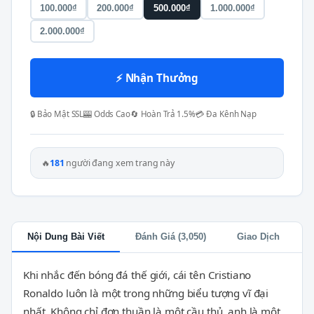
100.000₫
200.000₫
500.000₫
1.000.000₫
2.000.000₫
⚡ Nhận Thưởng
🔒 Bảo Mật SSL
🎰 Odds Cao
🔄 Hoàn Trả 1.5%
💳 Đa Kênh Nạp
🔥
181
người đang xem trang này
Nội Dung Bài Viết
Đánh Giá (3,050)
Giao Dịch
Khi nhắc đến bóng đá thế giới, cái tên Cristiano
Ronaldo luôn là một trong những biểu tượng vĩ đại
nhất. Không chỉ đơn thuần là một cầu thủ, anh là một