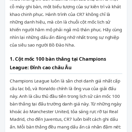
cỗ máy ghi bàn, một biểu tượng của sự kiên trì và khát
khao chinh phục. Hành trình của CR7 không chỉ là
những danh hiệu, mà còn là chuỗi cột mốc lịch sử
khiến người hâm mộ phải ngả mũ thán phục. Hãy cùng
nhìn lại những dấu ấn đáng nhớ nhất trong sự nghiệp
của siêu sao người Bồ Đào Nha.
1. Cột mốc 100 bàn thắng tại Champions
League: Đỉnh cao châu Âu
Champions League luôn là sân chơi danh giá nhất cấp
câu lạc bộ, và Ronaldo chính là ông vua của giải đấu
này. Anh là cầu thủ đầu tiên trong lịch sử cán mốc 100
bàn thắng tại đấu trường danh giá này. Từ những ngày
khoác áo Manchester United, tỏa sáng rực rỡ tại Real
Madrid, cho đến Juventus, CR7 luôn biết cách ghi dấu
ấn. Mỗi bàn thắng đều mang dấu ấn cá nhân đậm nét: