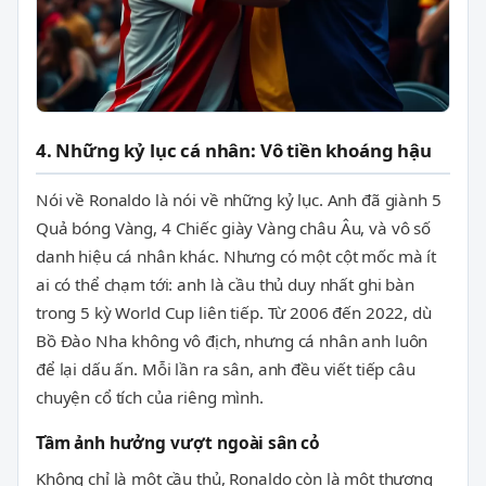
4. Những kỷ lục cá nhân: Vô tiền khoáng hậu
Nói về Ronaldo là nói về những kỷ lục. Anh đã giành 5
Quả bóng Vàng, 4 Chiếc giày Vàng châu Âu, và vô số
danh hiệu cá nhân khác. Nhưng có một cột mốc mà ít
ai có thể chạm tới: anh là cầu thủ duy nhất ghi bàn
trong 5 kỳ World Cup liên tiếp. Từ 2006 đến 2022, dù
Bồ Đào Nha không vô địch, nhưng cá nhân anh luôn
để lại dấu ấn. Mỗi lần ra sân, anh đều viết tiếp câu
chuyện cổ tích của riêng mình.
Tầm ảnh hưởng vượt ngoài sân cỏ
Không chỉ là một cầu thủ, Ronaldo còn là một thương