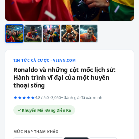
TIN TỨC CÁ CƯỢC · VEEVN.COM
Ronaldo và những cột mốc lịch sử:
Hành trình vĩ đại của một huyền
thoại sống
★★★★★
4.8 / 5.0 · 3,050+ đánh giá đã xác minh
Khuyến Mãi Đang Diễn Ra
MỨC NẠP THAM KHẢO