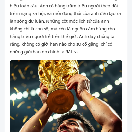
hiệu toàn cầu. Anh có hàng trăm triệu người theo dõi
trên mạng xã hội, và mỗi động thái của anh đều tạo ra
làn sóng dư luận. Những cột mốc lịch sử của anh
không chỉ là con số, mà còn là nguồn cảm hứng cho
hàng triệu người trẻ trên thế giới. Anh dạy chúng ta
rằng, không có giới hạn nào cho sự cố gắng, chỉ có
những giới hạn do chính ta đặt ra.